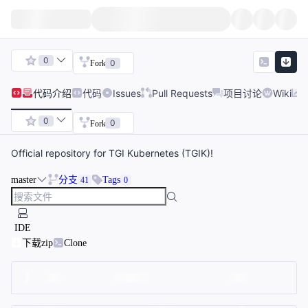
0
0
Fork
代码
介绍
代码
Issues
Pull Requests
项目讨论
Wiki
0
0
Fork
Official repository for TGI Kubernetes (TGIK)!
master
分支
Tags
41
0
IDE
下载zip
Clone