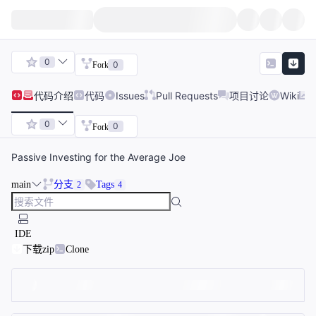
0
0
Fork
代码
介绍
代码
Issues
Pull Requests
项目讨论
Wiki
0
0
Fork
Passive Investing for the Average Joe
main
分支
Tags
2
4
IDE
下载zip
Clone