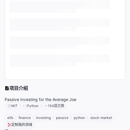
项目介绍
Passive Investing for the Average Joe
MIT
Python
154
提交数
etfs
finance
investing
passive
python
stock-market
定制我的领域