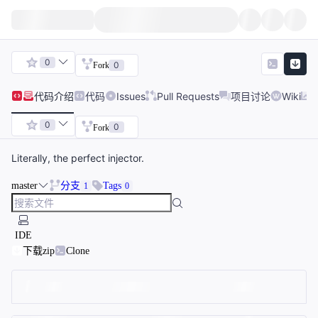
0
0
Fork
代码
介绍
代码
Issues
Pull Requests
项目讨论
Wiki
0
0
Fork
Literally, the perfect injector.
master
分支
Tags
1
0
IDE
下载zip
Clone