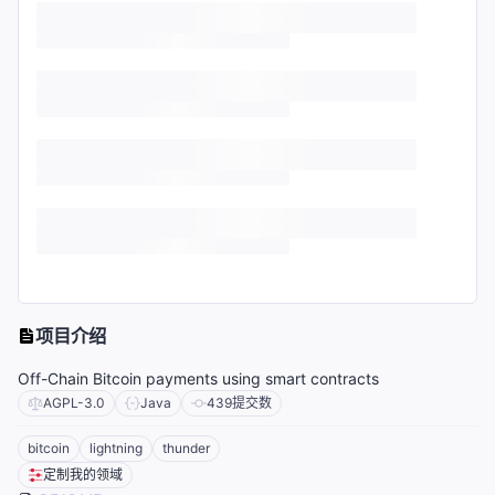
项目介绍
Off-Chain Bitcoin payments using smart contracts
AGPL-3.0
Java
439
提交数
bitcoin
lightning
thunder
定制我的领域