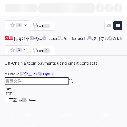
0
0
Fork
代码
介绍
代码
Issues
Pull Requests
项目讨论
Wiki
0
0
Fork
Off-Chain Bitcoin payments using smart contracts
master
分支
Tags
28
3
IDE
下载zip
Clone