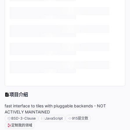
项目介绍
fast interface to tiles with pluggable backends - NOT
ACTIVELY MAINTAINED
BSD-3-Clause
JavaScript
915
提交数
定制我的领域