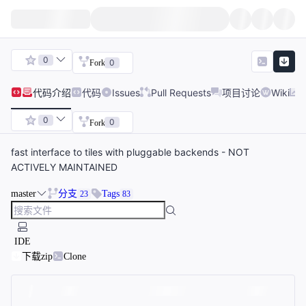
0
0
Fork
代码
介绍
代码
Issues
Pull Requests
项目讨论
Wiki
0
0
Fork
fast interface to tiles with pluggable backends - NOT
ACTIVELY MAINTAINED
master
分支
Tags
23
83
IDE
下载zip
Clone