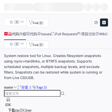
2
0
Fork
代码
介绍
代码
Issues
Pull Requests
项目讨论
Wiki
2
0
Fork
System restore tool for Linux. Creates filesystem snapshots
using rsync+hardlinks, or BTRFS snapshots. Supports
scheduled snapshots, multiple backup levels, and exclude
filters. Snapshots can be restored while system is running or
from Live CD/USB.
master
分支
Tags
1
21
IDE
下载zip
Clone