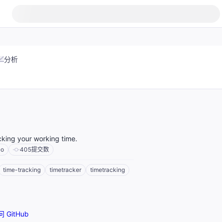
分析
cking your working time.
o
405
提交数
time-tracking
timetracker
timetracking
 GitHub