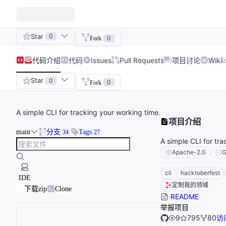
Star
0
0
Fork
代码
介绍
代码
Issues
Pull Requests
项目讨论
Wiki
Star
0
0
Fork
A simple CLI for tracking your working time.
项目介绍
main
分支
Tags
34
27
A simple CLI for tra
Apache-2.0
G
cli
hacktoberfest
IDE
定制我的领域
下载zip
Clone
README
举报项目
9
795
80
访问