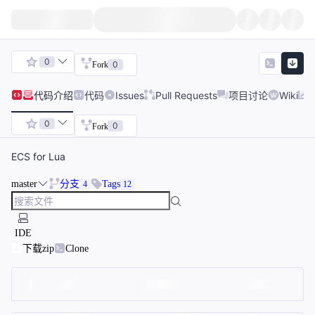
0
0
Fork
代码
介绍
代码
Issues
Pull Requests
项目讨论
Wiki
0
0
Fork
ECS for Lua
master
分支
Tags
4
12
IDE
下载zip
Clone