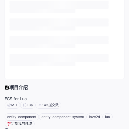
项目介绍
ECS for Lua
MIT
Lua
143
提交数
entity-component
entity-component-system
love2d
lua
定制我的领域