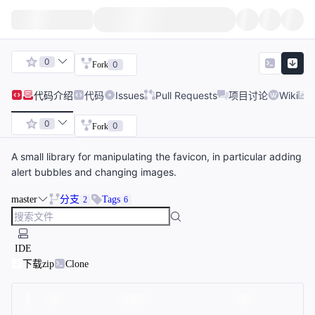
0
0
Fork
代码
介绍
代码
Issues
Pull Requests
项目讨论
Wiki
0
0
Fork
A small library for manipulating the favicon, in particular adding
alert bubbles and changing images.
master
分支
Tags
2
6
IDE
下载zip
Clone