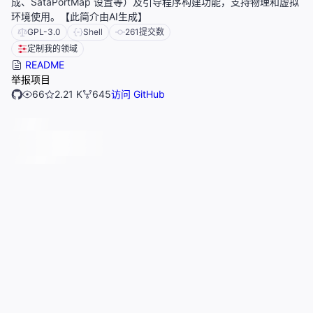
成、SataPortMap 设置等）及引导程序构建功能，支持物理和虚拟
环境使用。【此简介由AI生成】
GPL-3.0
Shell
261
提交数
定制我的领域
README
举报项目
66
2.21 K
645
访问 GitHub