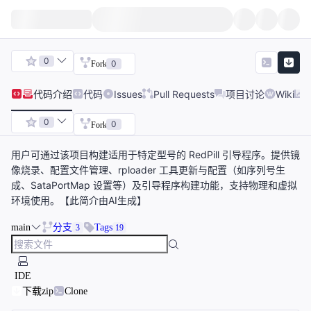
0
0
Fork
代码
介绍
代码
Issues
Pull Requests
项目讨论
Wiki
0
0
Fork
用户可通过该项目构建适用于特定型号的 RedPill 引导程序。提供镜
像烧录、配置文件管理、rploader 工具更新与配置（如序列号生
成、SataPortMap 设置等）及引导程序构建功能，支持物理和虚拟
环境使用。【此简介由AI生成】
main
分支
Tags
3
19
IDE
下载zip
Clone