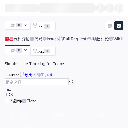
0
0
Fork
代码
介绍
代码
Issues
Pull Requests
项目讨论
Wiki
0
0
Fork
Simple Issue Tracking for Teams
master
分支
Tags
4
9
IDE
下载zip
Clone