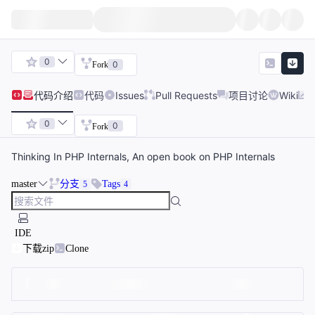
0
0
Fork
代码
介绍
代码
Issues
Pull Requests
项目讨论
Wiki
0
0
Fork
Thinking In PHP Internals, An open book on PHP Internals
master
分支
Tags
5
4
IDE
下载zip
Clone