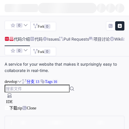
0
0
Fork
代码
介绍
代码
Issues
Pull Requests
项目讨论
Wiki
0
0
Fork
A service for your website that makes it surprisingly easy to
collaborate in real-time.
develop
分支
Tags
13
16
IDE
下载zip
Clone