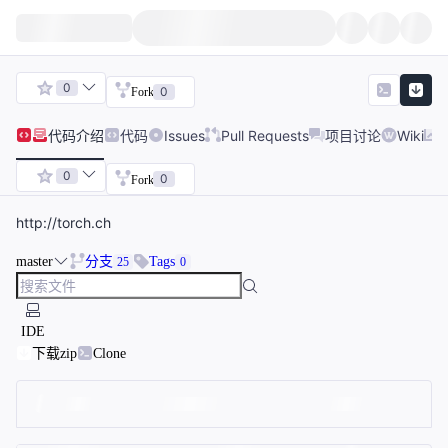
0
0
Fork
代码
介绍
代码
Issues
Pull Requests
项目讨论
Wiki
0
0
Fork
http://torch.ch
master
分支
Tags
25
0
IDE
下载zip
Clone