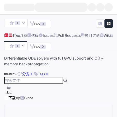
1
0
Fork
代码
介绍
代码
Issues
Pull Requests
项目讨论
Wiki
1
0
Fork
Differentiable ODE solvers with full GPU support and O(1)-
memory backpropagation.
master
分支
Tags
1
0
IDE
下载zip
Clone