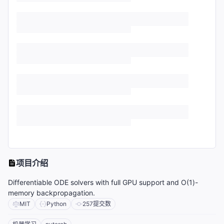
项目介绍
Differentiable ODE solvers with full GPU support and O(1)-
memory backpropagation.
MIT
Python
257
提交数