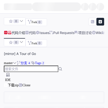
0
0
Fork
代码
介绍
代码
Issues
Pull Requests
项目讨论
Wiki
0
0
Fork
[mirror] A Tour of Go
master
分支
Tags
4
2
IDE
下载zip
Clone