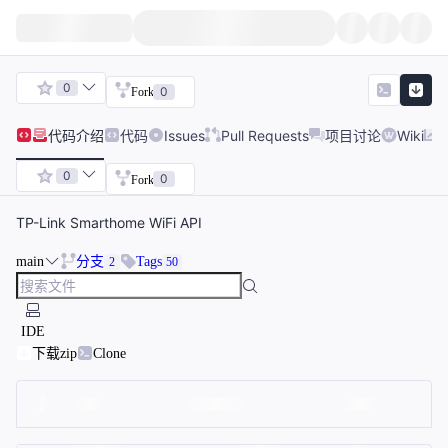
0
0
Fork
代码
介绍
代码
Issues
Pull Requests
项目讨论
Wiki
0
0
Fork
TP-Link Smarthome WiFi API
main
分支
Tags
2
50
IDE
下载zip
Clone