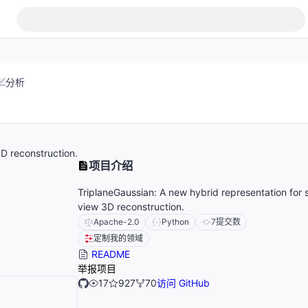
分析
3D reconstruction.
项目介绍
TriplaneGaussian: A new hybrid representation for s
view 3D reconstruction.
Apache-2.0
Python
7
提交数
定制我的领域
README
举报项目
17
927
70
访问 GitHub