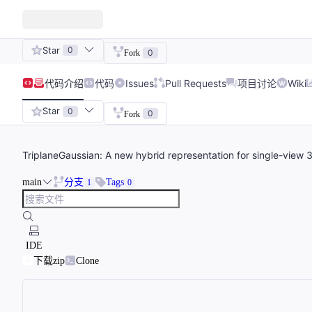
Star
0
0
Fork
代码
介绍
代码
Issues
Pull Requests
项目讨论
Wiki
Star
0
0
Fork
TriplaneGaussian: A new hybrid representation for single-view 
main
分支
Tags
1
0
IDE
下载zip
Clone