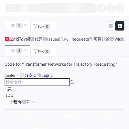
3
0
Fork
代码
介绍
代码
Issues
Pull Requests
项目讨论
Wiki
3
0
Fork
Code for "Transformer Networks for Trajectory Forecasting"
master
分支
Tags
2
0
IDE
下载zip
Clone