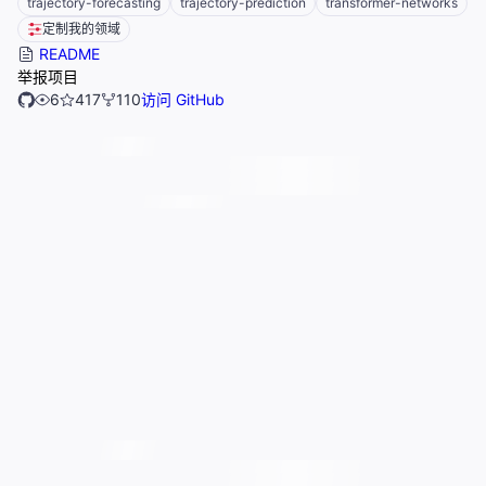
trajectory-forecasting
trajectory-prediction
transformer-networks
定制我的领域
README
举报项目
6
417
110
访问 GitHub