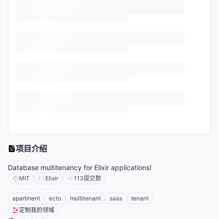
项目介绍
Database multitenancy for Elixir applications!
MIT
Elixir
113
提交数
apartment
ecto
multitenant
saas
tenant
定制我的领域