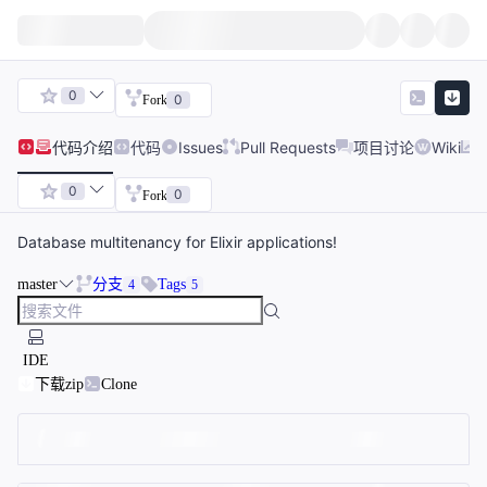
0
0
Fork
代码
介绍
代码
Issues
Pull Requests
项目讨论
Wiki
0
0
Fork
Database multitenancy for Elixir applications!
master
分支
Tags
4
5
IDE
下载zip
Clone