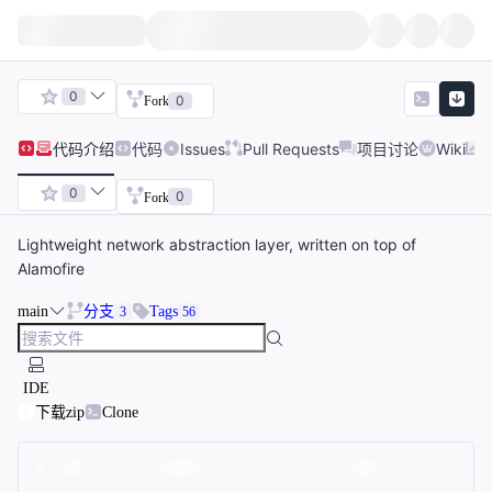
0
0
Fork
代码
介绍
代码
Issues
Pull Requests
项目讨论
Wiki
0
0
Fork
Lightweight network abstraction layer, written on top of
Alamofire
main
分支
Tags
3
56
IDE
下载zip
Clone