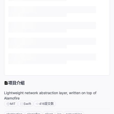
项目介绍
Lightweight network abstraction layer, written on top of
Alamofire
MIT
Swift
416
提交数