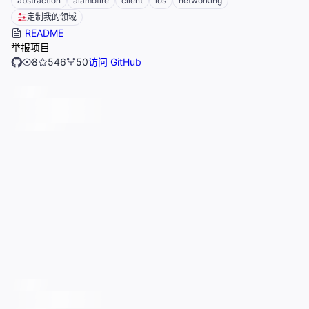
abstraction
alamofire
client
ios
networking
定制我的领域
README
举报项目
8
546
50
访问 GitHub