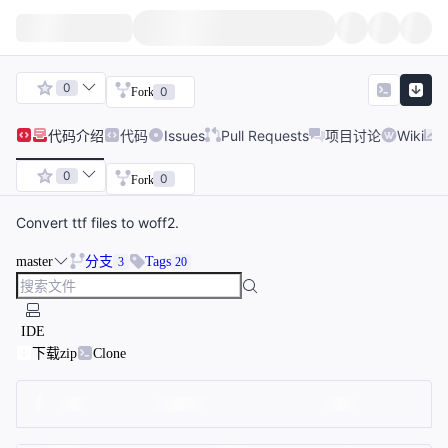
0
0
Fork
代码
介绍
代码
Issues
Pull Requests
项目讨论
Wiki
0
0
Fork
Convert ttf files to woff2.
master
分支
Tags
3
20
IDE
下载zip
Clone