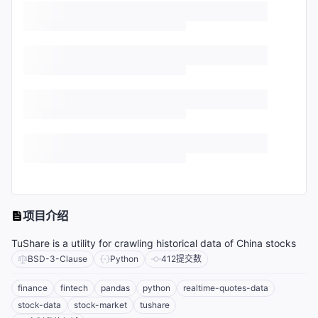
项目介绍
TuShare is a utility for crawling historical data of China stocks
BSD-3-Clause
Python
412
提交数
finance
fintech
pandas
python
realtime-quotes-data
stock-data
stock-market
tushare