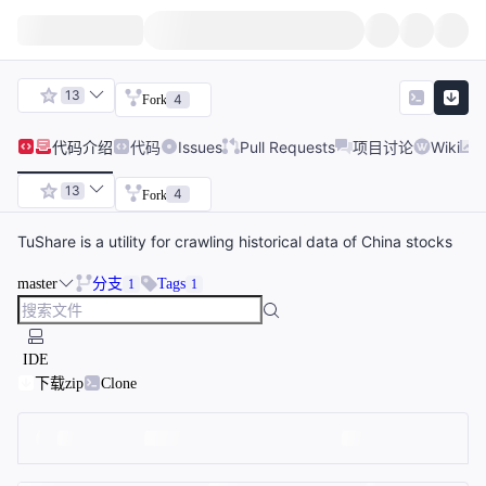
13
4
Fork
代码
介绍
代码
Issues
Pull Requests
项目讨论
Wiki
13
4
Fork
TuShare is a utility for crawling historical data of China stocks
master
分支
Tags
1
1
IDE
下载zip
Clone