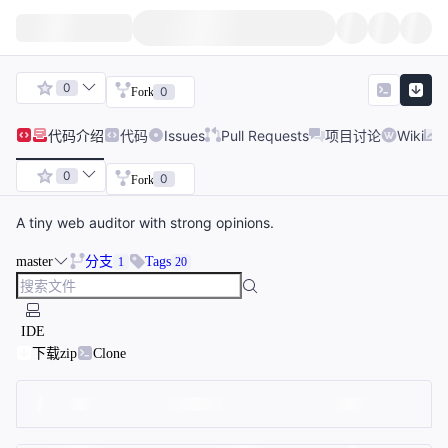
0
0
Fork
代码
介绍
代码
Issues
Pull Requests
项目讨论
Wiki
0
0
Fork
A tiny web auditor with strong opinions.
master
分支
Tags
1
20
IDE
下载zip
Clone