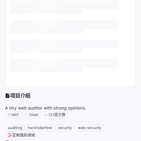
项目介绍
A tiny web auditor with strong opinions.
MIT
Shell
121
提交数
auditing
hacktoberfest
security
web-security
定制我的领域