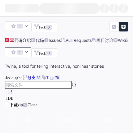
1
0
Fork
代码
介绍
代码
Issues
Pull Requests
项目讨论
Wiki
1
0
Fork
Twine, a tool for telling interactive, nonlinear stories
develop
分支
Tags
32
70
IDE
下载zip
Clone