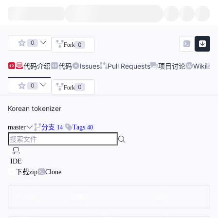
0
0
Fork
代码
介绍
代码
Issues
Pull Requests
项目讨论
Wiki
0
0
Fork
Korean tokenizer
master
分支
Tags
14
40
IDE
下载zip
Clone