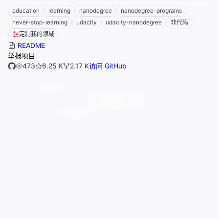
education
learning
nanodegree
nanodegree-programs
never-stop-learning
udacity
udacity-nanodegree
非代码
定制我的领域
README
举报项目
473
6.25 K
2.17 K
访问 GitHub