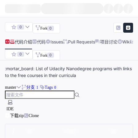
0
0
Fork
代码
介绍
代码
Issues
Pull Requests
项目讨论
Wiki
0
0
Fork
:mortar_board: List of Udacity Nanodegree programs with links
to the free courses in their curricula
master
分支
Tags
1
0
IDE
下载zip
Clone