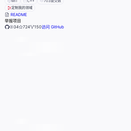
MIT
C++
703
提交数
定制我的领域
README
举报项目
34
724
150
访问 GitHub