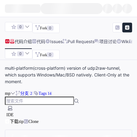
0
0
Fork
代码
介绍
代码
Issues
Pull Requests
项目讨论
Wiki
0
0
Fork
multi-platform(cross-platform) version of udp2raw-tunnel,
which supports Windows/Mac/BSD natively. Client-Only at the
moment.
mp
分支
Tags
2
14
IDE
下载zip
Clone