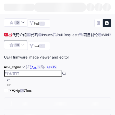
10
1
Fork
代码
介绍
代码
Issues
Pull Requests
项目讨论
Wiki
10
1
Fork
UEFI firmware image viewer and editor
new_engine
分支
Tags
3
45
IDE
下载zip
Clone