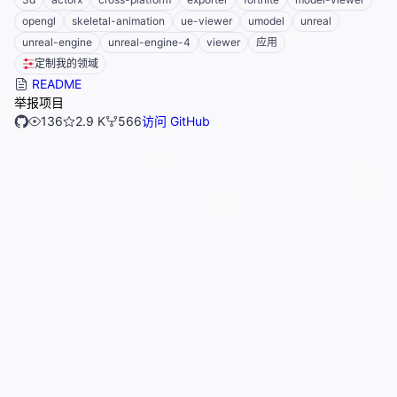
opengl
skeletal-animation
ue-viewer
umodel
unreal
unreal-engine
unreal-engine-4
viewer
应用
定制我的领域
README
举报项目
136
2.9 K
566
访问 GitHub