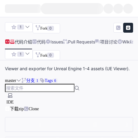
1
0
Fork
代码
介绍
代码
Issues
Pull Requests
项目讨论
Wiki
1
0
Fork
Viewer and exporter for Unreal Engine 1-4 assets (UE Viewer).
master
分支
Tags
1
6
IDE
下载zip
Clone