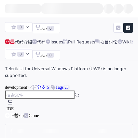
0
0
Fork
代码
介绍
代码
Issues
Pull Requests
项目讨论
Wiki
0
0
Fork
Telerik UI for Universal Windows Platform (UWP) is no longer
supported.
development
分支
Tags
5
25
IDE
下载zip
Clone