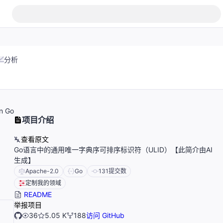
分析
in Go
项目介绍
查看原文
Go语言中的通用唯一字典序可排序标识符（ULID）【此简介由AI
生成】
Apache-2.0
Go
131
提交数
定制我的领域
README
举报项目
36
5.05 K
188
访问 GitHub