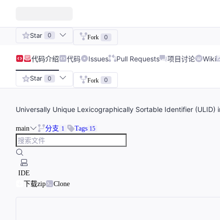
Star
0
0
Fork
代码
介绍
代码
Issues
Pull Requests
项目讨论
Wiki
Star
0
0
Fork
Universally Unique Lexicographically Sortable Identifier (ULID) 
main
分支
Tags
1
15
IDE
下载zip
Clone