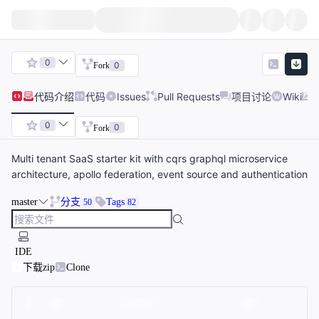
0
0
Fork
代码
介绍
代码
Issues
Pull Requests
项目讨论
Wiki
0
0
Fork
Multi tenant SaaS starter kit with cqrs graphql microservice
architecture, apollo federation, event source and authentication
master
分支
Tags
50
82
IDE
下载zip
Clone