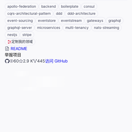
apollo-federation
backend
boilerplate
consul
cqrs-architectural-pattern
ddd
ddd-architecture
event-sourcing
eventstore
eventstream
gateways
graphql
graphql-server
microservices
multi-tenancy
nats-streaming
nestjs
stripe
定制我的领域
README
举报项目
60
2.9 K
445
访问 GitHub