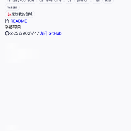
fantasy-console
game-engine
lua
python
rhai
rust
wasm
定制我的领域
README
举报项目
25
902
47
访问 GitHub