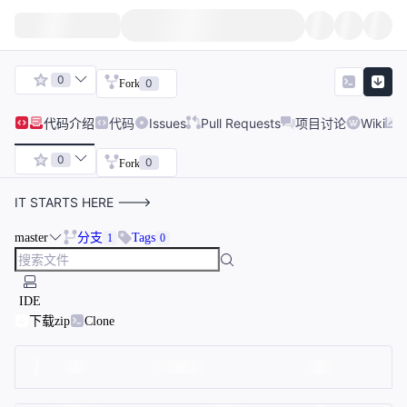
0
0
Fork
代码
介绍
代码
Issues
Pull Requests
项目讨论
Wiki
0
0
Fork
IT STARTS HERE --->
master
分支
Tags
1
0
IDE
下载zip
Clone