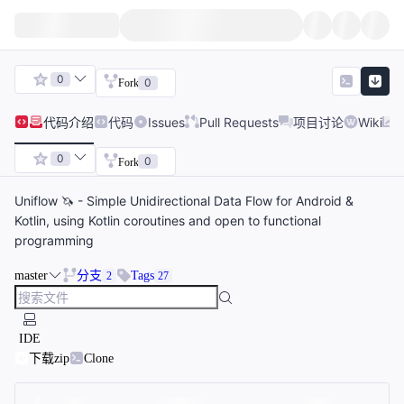
0
0
Fork
代码
介绍
代码
Issues
Pull Requests
项目讨论
Wiki
0
0
Fork
Uniflow 🦄 - Simple Unidirectional Data Flow for Android &
Kotlin, using Kotlin coroutines and open to functional
programming
master
分支
Tags
2
27
IDE
下载zip
Clone