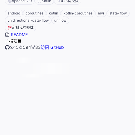
Apache-2.0
Kotlin
423
提交数
android
coroutines
kotlin
kotlin-coroutines
mvi
state-flow
unidirectional-data-flow
uniflow
定制我的领域
README
举报项目
15
594
33
访问 GitHub