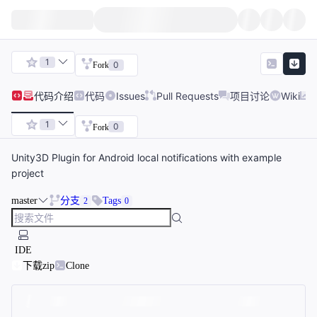
1
0
Fork
代码
介绍
代码
Issues
Pull Requests
项目讨论
Wiki
1
0
Fork
Unity3D Plugin for Android local notifications with example
project
master
分支
Tags
2
0
IDE
下载zip
Clone