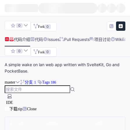
0
0
Fork
代码
介绍
代码
Issues
Pull Requests
项目讨论
Wiki
0
0
Fork
A simple wake on lan web app written with SvelteKit, Go and
PocketBase.
master
分支
Tags
1
186
IDE
下载zip
Clone