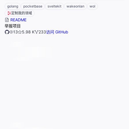
golang
pocketbase
sveltekit
wakeonlan
wol
定制我的领域
README
举报项目
13
5.98 K
233
访问 GitHub