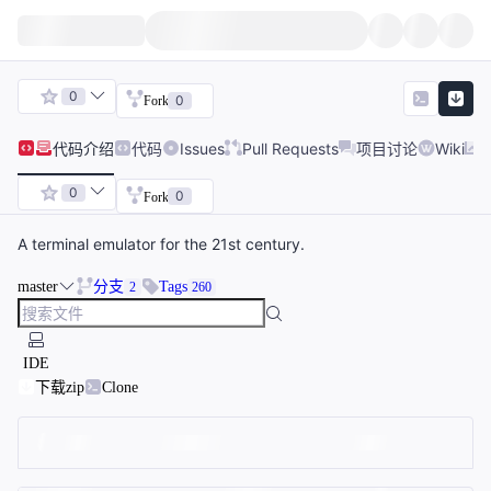
0
0
Fork
代码
介绍
代码
Issues
Pull Requests
项目讨论
Wiki
0
0
Fork
A terminal emulator for the 21st century.
master
分支
Tags
2
260
IDE
下载zip
Clone