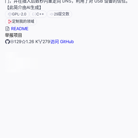
门，并在插入后数秒内重定向 DNS，利用了对 USB 设备的信任。
【此简介由AI生成】
GPL-2.0
C++
29
提交数
定制我的领域
README
举报项目
129
1.26 K
279
访问 GitHub