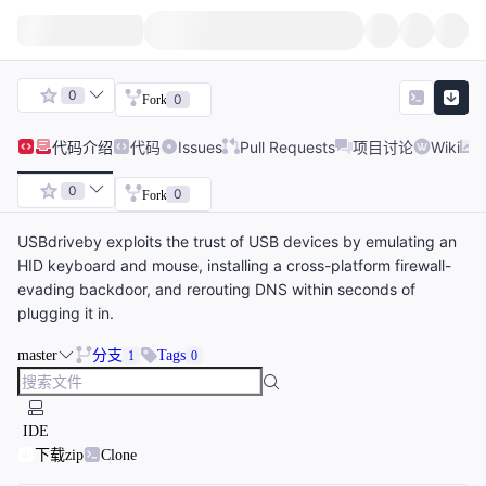
0
0
Fork
代码
介绍
代码
Issues
Pull Requests
项目讨论
Wiki
0
0
Fork
USBdriveby exploits the trust of USB devices by emulating an
HID keyboard and mouse, installing a cross-platform firewall-
evading backdoor, and rerouting DNS within seconds of
plugging it in.
master
分支
Tags
1
0
IDE
下载zip
Clone