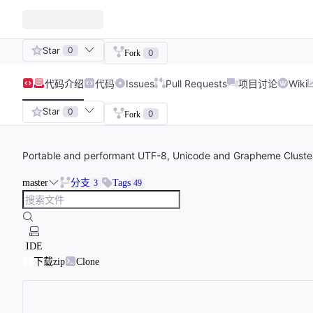
Star
0
0
Fork
代码
介绍
代码
Issues
Pull Requests
项目讨论
Wiki
Star
0
0
Fork
Portable and performant UTF-8, Unicode and Grapheme Cluste
master
分支
Tags
3
49
IDE
下载zip
Clone