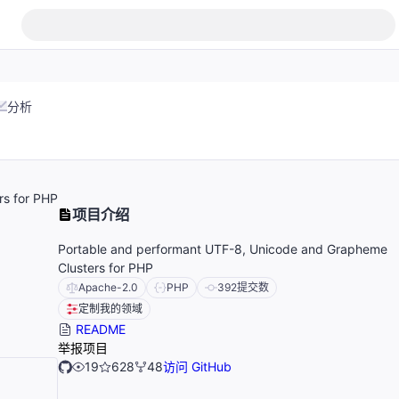
分析
rs for PHP
项目介绍
Portable and performant UTF-8, Unicode and Grapheme
Clusters for PHP
Apache-2.0
PHP
392
提交数
定制我的领域
README
举报项目
19
628
48
访问 GitHub