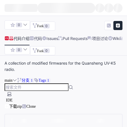
0
0
Fork
代码
介绍
代码
Issues
Pull Requests
项目讨论
Wiki
0
0
Fork
A collection of modified firmwares for the Quansheng UV-K5
radio.
main
分支
Tags
1
1
IDE
下载zip
Clone