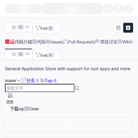
0
0
Fork
代码
介绍
代码
Issues
Pull Requests
项目讨论
Wiki
0
0
Fork
General Application Store with support for root apps and more
master
分支
Tags
1
0
IDE
下载zip
Clone