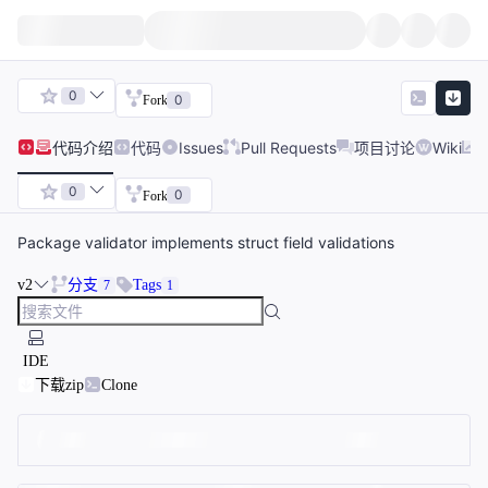
0
0
Fork
代码
介绍
代码
Issues
Pull Requests
项目讨论
Wiki
0
0
Fork
Package validator implements struct field validations
v2
分支
Tags
7
1
IDE
下载zip
Clone