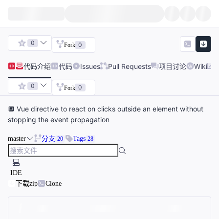
0
0
Fork
代码
介绍
代码
Issues
Pull Requests
项目讨论
Wiki
0
0
Fork
🔲 Vue directive to react on clicks outside an element without
stopping the event propagation
master
分支
Tags
20
28
IDE
下载zip
Clone