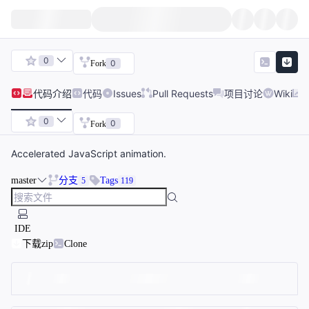
0
0
Fork
代码
介绍
代码
Issues
Pull Requests
项目讨论
Wiki
0
0
Fork
Accelerated JavaScript animation.
master
分支
Tags
5
119
IDE
下载zip
Clone