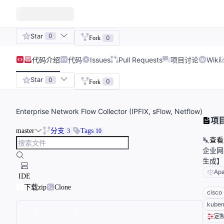
Star
0
0
Fork
代码
介绍
代码
Issues
Pull Requests
项目讨论
Wiki
Star
0
0
Fork
Enterprise Network Flow Collector (IPFIX, sFlow, Netflow)
项
master
分支
Tags
3
10
查看
企业网络
生成】
Ap
IDE
下载zip
Clone
cisco
kuber
定