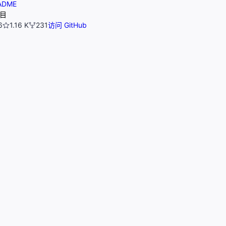
ADME
目
6
1.16 K
231
访问 GitHub