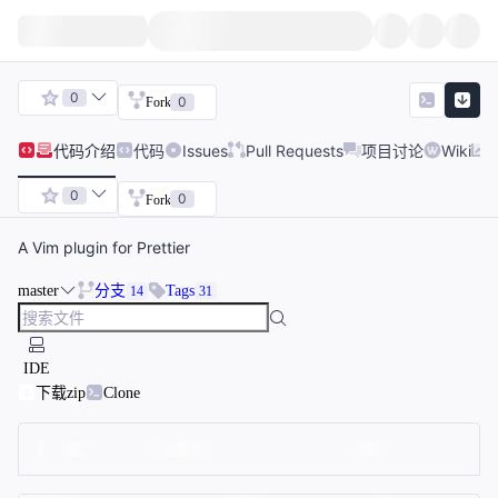
0
0
Fork
代码
介绍
代码
Issues
Pull Requests
项目讨论
Wiki
0
0
Fork
A Vim plugin for Prettier
master
分支
Tags
14
31
IDE
下载zip
Clone