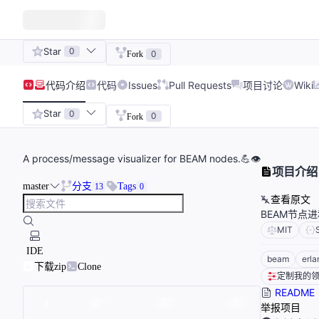
Star
0
0
Fork
代码
介绍
代码
Issues
Pull Requests
项目讨论
Wiki
Star
0
0
Fork
A process/message visualizer for BEAM nodes.💪👁
项目介绍
master
分支
Tags
13
0
查看原文
BEAM节点
MIT
IDE
beam
erla
下载zip
Clone
定制我的
README
举报项目