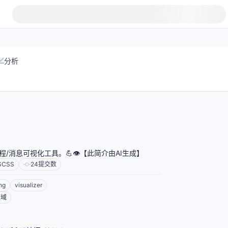
分析
进程/消息可视化工具。💪👁【此简介由AI生成】
SCSS
24
提交数
ng
visualizer
领域