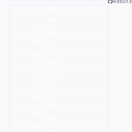
33
1.