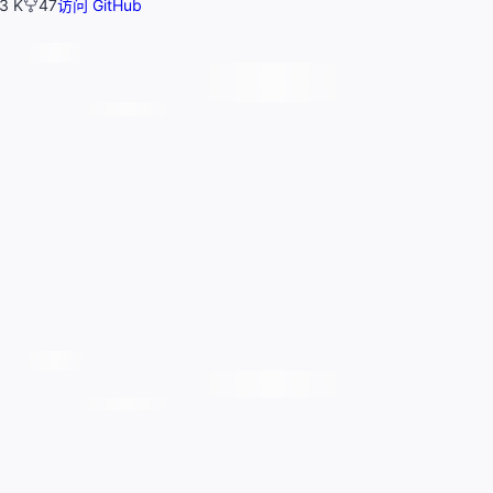
33 K
47
访问 GitHub