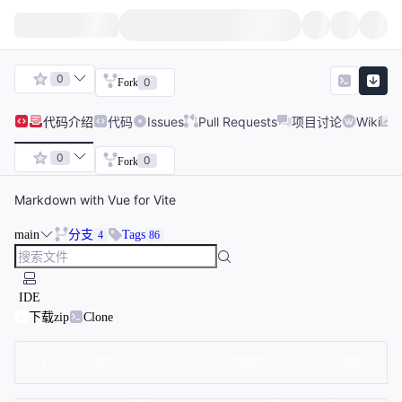
0
0
Fork
代码
介绍
代码
Issues
Pull Requests
项目讨论
Wiki
0
0
Fork
Markdown with Vue for Vite
main
分支
Tags
4
86
IDE
下载zip
Clone