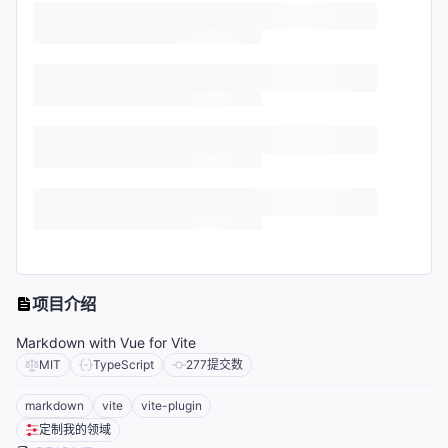
项目介绍
Markdown with Vue for Vite
MIT
TypeScript
277
提交数
markdown
vite
vite-plugin
定制我的领域